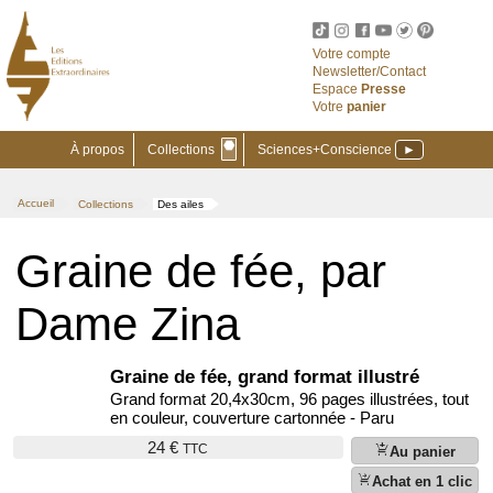
Votre compte
Newsletter/Contact
Espace
Presse
Votre
panier
⬣
À propos
Collections
Sciences+Conscience
►
Accueil
Collections
Des ailes
>
>
Graine de fée, par
Dame Zina
Graine de fée, grand format illustré
Grand format 20,4x30cm, 96 pages illustrées, tout
en couleur, couverture cartonnée - Paru
24 €
TTC
add_shopping_cart
Au panier
shopping_cart_checkout
Achat en 1 clic