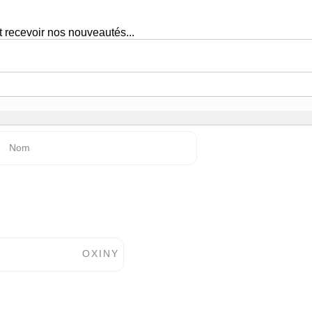
 recevoir nos nouveautés...
Nom
)
O
X
I
N
Y