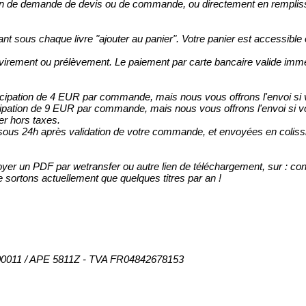
in de demande de devis ou de commande, ou directement en remplissa
t sous chaque livre "ajouter au panier". Votre panier est accessibl
 virement ou prélèvement. Le paiement par carte bancaire valide i
icipation de 4 EUR par commande, mais nous vous offrons l'envoi
ipation de 9 EUR par commande, mais nous vous offrons l'envoi s
r hors taxes.
s 24h après validation de votre commande, et envoyées en colissim
oyer un PDF par wetransfer ou autre lien de téléchargement, sur : 
e sortons actuellement que quelques titres par an !
300011 / APE 5811Z - TVA FR04842678153