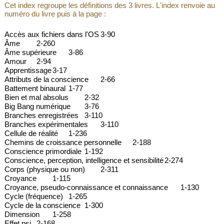
Cet index regroupe les définitions des 3 livres. L'index renvoie au
numéro du livre puis à la page :
Accès aux fichiers dans l'OS
3-90
Âme
2-260
Âme supérieure
3-86
Amour
2-94
Apprentissage
3-17
Attributs de la conscience
2-66
Battement binaural
1-77
Bien et mal absolus
2-32
Big Bang numérique
3-76
Branches enregistrées
3-110
Branches expérimentales
3-110
Cellule de réalité
1-236
Chemins de croissance personnelle
2-188
Conscience primordiale
1-192
Conscience, perception, intelligence et sensibilité
2-274
Corps (physique ou non)
2-311
Croyance
1-115
Croyance, pseudo-connaissance et connaissance
1-130
Cycle (fréquence)
1-265
Cycle de la conscience
1-300
Dimension
1-258
Effet psi
2-168