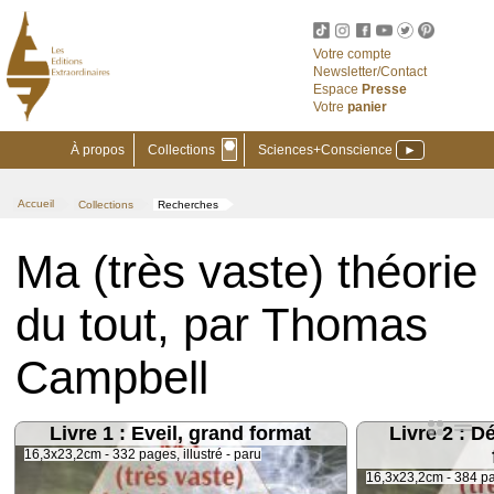
Votre compte
Newsletter/Contact
Espace
Presse
Votre
panier
⬣
À propos
Collections
Sciences+Conscience
►
Accueil
Collections
Recherches
>
>
Ma (très vaste) théorie
du tout, par Thomas
Campbell
Livre 1 : Eveil, grand format
Livre 2 : 
16,3x23,2cm - 332 pages, illustré - paru
16,3x23,2cm - 384 pag