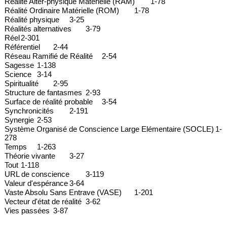
Réalité Alter-physique Matérielle (RAM)
1-78
Réalité Ordinaire Matérielle (ROM)
1-78
Réalité physique
3-25
Réalités alternatives
3-79
Réel
2-301
Référentiel
2-44
Réseau Ramifié de Réalité
2-54
Sagesse
1-138
Science
3-14
Spiritualité
2-95
Structure de fantasmes
2-93
Surface de réalité probable
3-54
Synchronicités
2-191
Synergie
2-53
Système Organisé de Conscience Large Elémentaire (SOCLE)
1-
278
Temps
1-263
Théorie vivante
3-27
Tout
1-118
URL de conscience
3-119
Valeur d'espérance
3-64
Vaste Absolu Sans Entrave (VASE)
1-201
Vecteur d'état de réalité
3-62
Vies passées
3-87