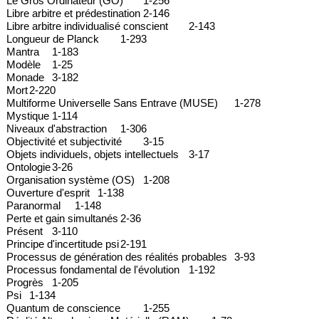
Le Gros Ordinateur (GO)
1-256
Libre arbitre et prédestination
2-146
Libre arbitre individualisé conscient
2-143
Longueur de Planck
1-293
Mantra
1-183
Modèle
1-25
Monade
3-182
Mort
2-220
Multiforme Universelle Sans Entrave (MUSE)
1-278
Mystique
1-114
Niveaux d'abstraction
1-306
Objectivité et subjectivité
3-15
Objets individuels, objets intellectuels
3-17
Ontologie
3-26
Organisation système (OS)
1-208
Ouverture d'esprit
1-138
Paranormal
1-148
Perte et gain simultanés
2-36
Présent
3-110
Principe d'incertitude psi
2-191
Processus de génération des réalités probables
3-93
Processus fondamental de l'évolution
1-192
Progrès
1-205
Psi
1-134
Quantum de conscience
1-255