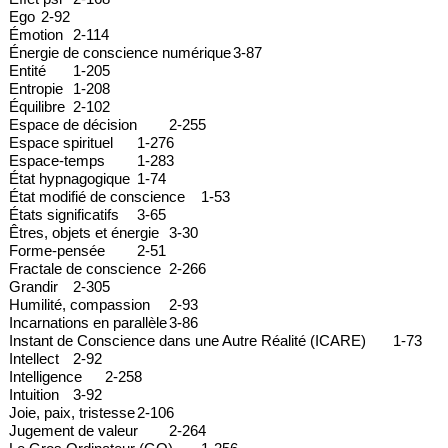
Ego
2-92
Émotion
2-114
Énergie de conscience numérique
3-87
Entité
1-205
Entropie
1-208
Équilibre
2-102
Espace de décision
2-255
Espace spirituel
1-276
Espace-temps
1-283
État hypnagogique
1-74
État modifié de conscience
1-53
États significatifs
3-65
Êtres, objets et énergie
3-30
Forme-pensée
2-51
Fractale de conscience
2-266
Grandir
2-305
Humilité, compassion
2-93
Incarnations en parallèle
3-86
Instant de Conscience dans une Autre Réalité (ICARE)
1-73
Intellect
2-92
Intelligence
2-258
Intuition
3-92
Joie, paix, tristesse
2-106
Jugement de valeur
2-264