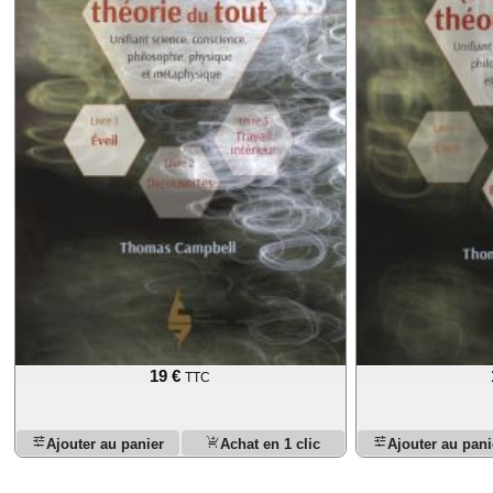
19 €
TTC
tune
shopping_cart_checkout
tune
Ajouter au panier
Achat en 1 clic
Ajouter au pani