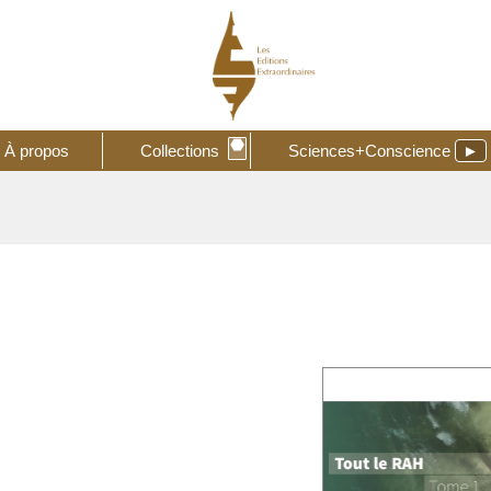
⬣
À propos
Collections
Sciences+Conscience
►