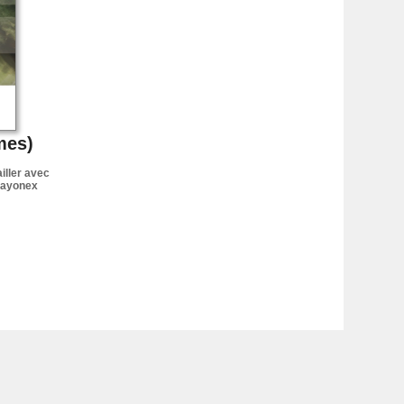
mes)
iller avec
 Rayonex