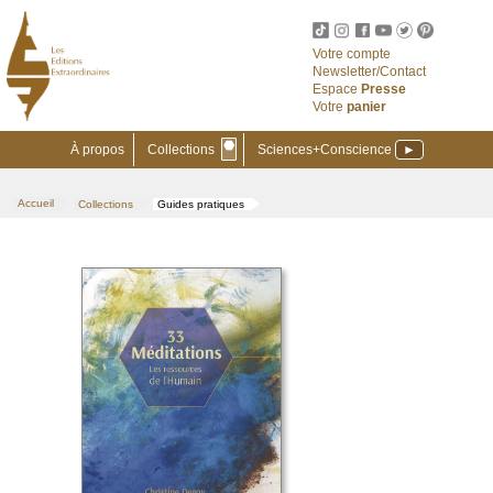
Votre compte
Newsletter/Contact
Espace
Presse
Votre
panier
⬣
À propos
Collections
Sciences+Conscience
►
Accueil
Collections
Guides pratiques
>
>