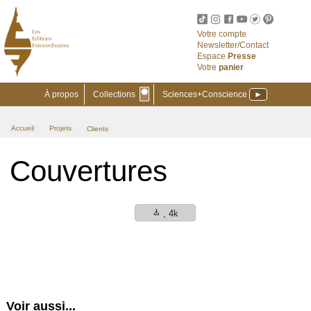
Votre compte
Newsletter/Contact
Espace
Presse
Votre
panier
⬣
À propos
Collections
Sciences+Conscience
►
Accueil
Projets
Clients
>
>
Couvertures
download
, 4k
Voir aussi...