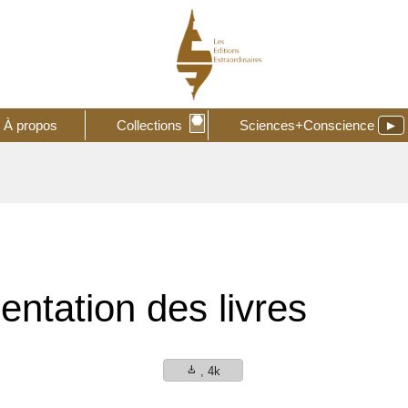
⬣
À propos
Collections
Sciences+Conscience
►
entation des livres
download
, 4k