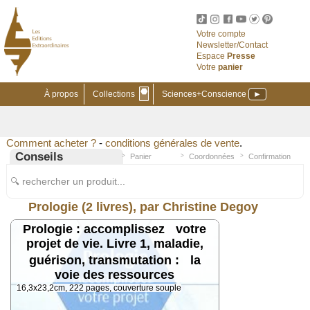
Votre compte
Newsletter/Contact
Espace
Presse
Votre
panier
⬣
À propos
Collections
Sciences+Conscience
►
Comment acheter ?
-
conditions générales de vente
.
Conseils
Panier
Coordonnées
Confirmation
🔍 rechercher un produit...
Prologie (2 livres), par Christine Degoy
Prologie : accomplissez votre
projet de vie. Livre 1, maladie,
guérison, transmutation : la
voie des ressources
16,3x23,2cm, 222 pages, couverture souple