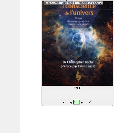
LSD et conscience de l'univer
grand format
16,3x23,2cm - 316 pages - Parution le 4 nov. 21