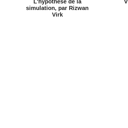
L'hypothèse de la
V
simulation, par Rizwan
Virk