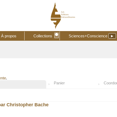
⬣
À propos
Collections
Sciences+Conscience
►
ente
.
Panier
Coordo
 par Christopher Bache