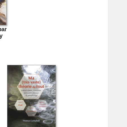
par
y