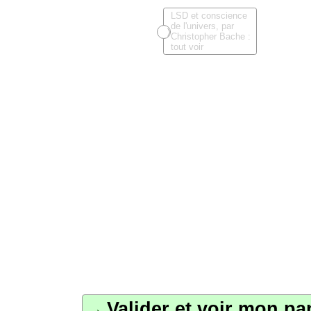
s,
LSD
de l
Chr
tout
Valider et voir mon pa