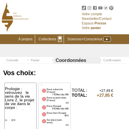
Votre compte
Newsletter/Contact
Espace
Presse
Votre
panier
⬣
À propos
Collections
Sciences+Conscience
►
Coordonnées
Conseils
Panier
Confirmation
Vos choix:
0
Prologie :
TOTAL :
Envoi à domicile
+27,49 €
retrouvez le
(France)
TOTAL:
+27,85 €
7 €Offert dès 59€
sens de la vie.
Envoi en point relais
Livre 2, le projet
(France)
de vie dans le
4 €
Envoi (Europe)
corps :
8 €Offert dès 69€
comprendre,
Envoi (hors Europe)
débloquer,
96 €
transmuter
Sur place (sans
1×
22 €
envoi)
0 €