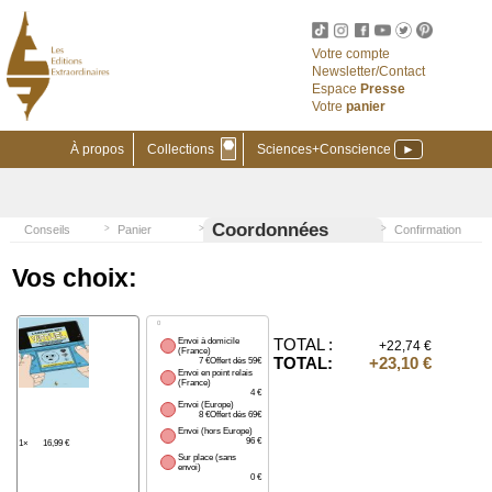
Votre compte
Newsletter/Contact
Espace
Presse
Votre
panier
⬣
À propos
Collections
Sciences+Conscience
►
Coordonnées
Conseils
Panier
Confirmation
Vos choix:
0
TOTAL :
Envoi à domicile
+22,74 €
(France)
TOTAL:
+23,10 €
7 €Offert dès 59€
Envoi en point relais
(France)
4 €
Envoi (Europe)
8 €Offert dès 69€
Envoi (hors Europe)
96 €
1×
16,99 €
Sur place (sans
envoi)
0 €