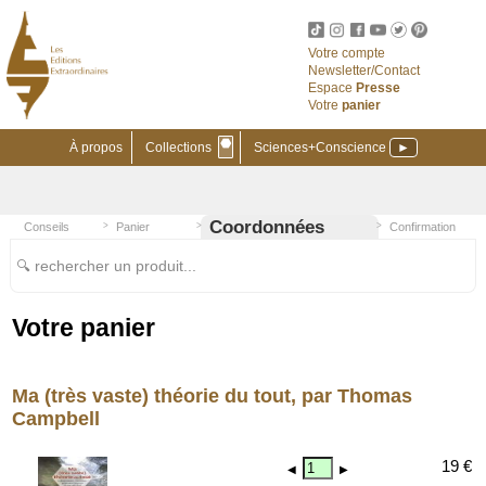
Votre compte
Newsletter/Contact
Espace
Presse
Votre
panier
⬣
À propos
Collections
Sciences+Conscience
►
Coordonnées
Conseils
Panier
Confirmation
🔍 rechercher un produit...
Votre panier
Ma (très vaste) théorie du tout, par Thomas
Campbell
19 €