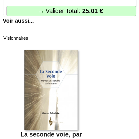
16,3x23,2cm - 384 pages,
illustré - paru
Valider
Total:
25.01 €
19 €
Voir aussi...
Visionnaires
Livre 3
: Travail Intérieur, grand format
16,3x23,2cm - 252 pages -
Parution le 4 nov. 21
La seconde voie, par