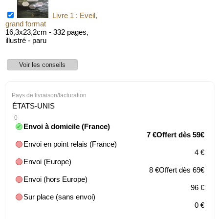
Livre 1 : Eveil,
grand format
16,3x23,2cm - 332 pages,
illustré - paru
Voir les conseils
Conseils :
Pays de livraison/facturation
0
19 €
Envoi à domicile (France)
7 €Offert dès 59€
Envoi en point relais (France)
4 €
Envoi (Europe)
8 €Offert dès 69€
Envoi (hors Europe)
96 €
Sur place (sans envoi)
Livre 2
0 €
: Découvertes, grand format