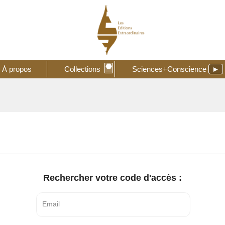
⬣
À propos
Collections
Sciences+Conscience
►
Rechercher votre code d'accès :
Email