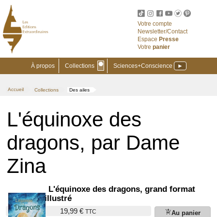
Votre compte
Newsletter/Contact
Espace
Presse
Votre
panier
⬣
À propos
Collections
Sciences+Conscience
►
Accueil
Collections
Des ailes
>
>
L'équinoxe des
dragons, par Dame
Zina
L'équinoxe des dragons, grand format
illustré
19,99 €
TTC
add_shopping_cart
Au panier