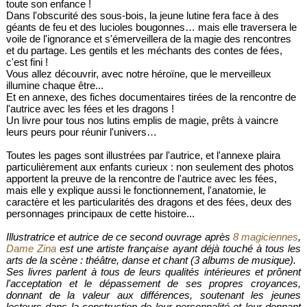
toute son enfance !
Dans l'obscurité des sous-bois, la jeune lutine fera face à des
géants de feu et des lucioles bougonnes… mais elle traversera le
voile de l'ignorance et s'émerveillera de la magie des rencontres
et du partage. Les gentils et les méchants des contes de fées,
c'est fini !
Vous allez découvrir, avec notre héroïne, que le merveilleux
illumine chaque être...
Et en annexe, des fiches documentaires tirées de la rencontre de
l'autrice avec les fées et les dragons !
Un livre pour tous nos lutins emplis de magie, prêts à vaincre
leurs peurs pour réunir l'univers…
Toutes les pages sont illustrées par l'autrice, et l'annexe plaira
particulièrement aux enfants curieux : non seulement des photos
apportent la preuve de la rencontre de l'autrice avec les fées,
mais elle y explique aussi le fonctionnement, l'anatomie, le
caractère et les particularités des dragons et des fées, deux des
personnages principaux de cette histoire...
Illustratrice et autrice de ce second ouvrage après
8 magiciennes
,
Dame Zina
est une artiste française ayant déjà touché à tous les
arts de la scène : théâtre, danse et chant (3 albums de musique).
Ses livres parlent à tous de leurs qualités intérieures et prônent
l'acceptation et le dépassement de ses propres croyances,
donnant de la valeur aux différences, soutenant les jeunes
lecteurs dans la construction de leur personnalité et leur donnant