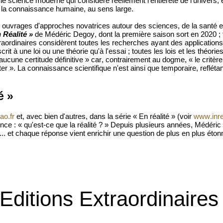
e science moderne qui considère réellement l'entièreté de l'univers, 
e la connaissance humaine, au sens large.
s ouvrages d'approches novatrices autour des sciences, de la santé e
 Réalité »
de Médéric Degoy, dont la première saison sort en 2020 ; 
traordinaires considèrent toutes les recherches ayant des application
it à une loi ou une théorie qu'à l'essai ; toutes les lois et les théo
ucune certitude définitive » car, contrairement au dogme, « le critère d
 tester ». La connaissance scientifique n'est ainsi que temporaire, reflé
é »
ao.fr
et, avec bien d'autres, dans la série « En réalité » (voir
www.inre
nce : « qu'est-ce que la réalité ? » Depuis plusieurs années, Médéric
.. et chaque réponse vient enrichir une question de plus en plus éton
Editions Extraordinaires