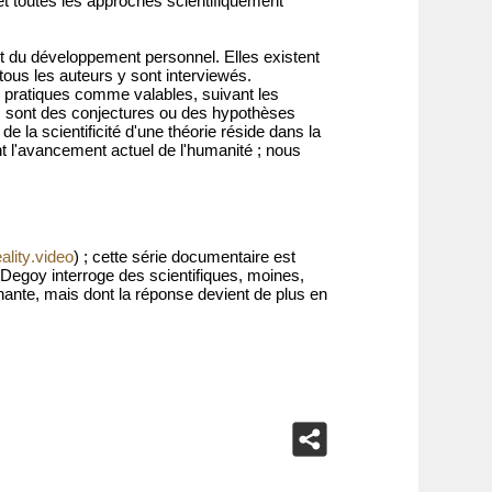
et toutes les approches scientifiquement
t du développement personnel. Elles existent
tous les auteurs y sont interviewés.
s pratiques comme valables, suivant les
ries sont des conjectures ou des hypothèses
e la scientificité d'une théorie réside dans la
tant l'avancement actuel de l'humanité ; nous
ality.video
) ; cette série documentaire est
 Degoy interroge des scientifiques, moines,
nante, mais dont la réponse devient de plus en