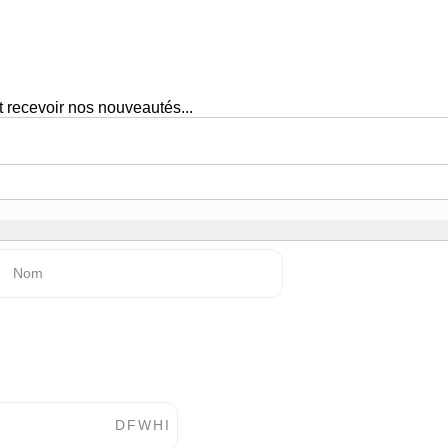
 recevoir nos nouveautés...
Nom
)
D
F
W
H
I