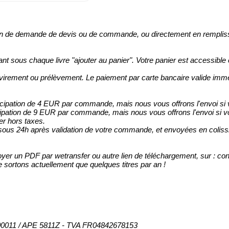
in de demande de devis ou de commande, ou directement en remplissa
t sous chaque livre "ajouter au panier". Votre panier est accessibl
 virement ou prélèvement. Le paiement par carte bancaire valide i
icipation de 4 EUR par commande, mais nous vous offrons l'envoi
ipation de 9 EUR par commande, mais nous vous offrons l'envoi s
r hors taxes.
s 24h après validation de votre commande, et envoyées en colissim
oyer un PDF par wetransfer ou autre lien de téléchargement, sur : 
e sortons actuellement que quelques titres par an !
300011 / APE 5811Z - TVA FR04842678153