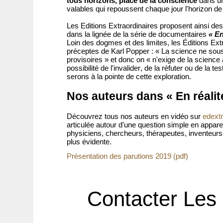
tous horizons, place de la conscience
dans un
valables qui repoussent chaque jour l'horizon d
Les Editions Extraordinaires proposent ainsi de
dans la lignée de la série de documentaires
« En
Loin des dogmes et des limites, les Éditions Ex
préceptes de Karl Popper : « La science ne souscr
provisoires » et donc on « n'exige de la science a
possibilité de l'invalider, de la réfuter ou de la
serons à la pointe de cette exploration.
Nos auteurs dans « En réalit
Découvrez tous nos auteurs en vidéo sur
edextr
articulée autour d'une question simple en appare
physiciens, chercheurs, thérapeutes, inventeurs.
plus évidente.
Présentation des parutions 2019 (pdf)
Contacter Les 