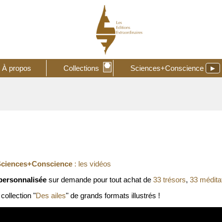
⬣
À propos
Collections
Sciences+Conscience
►
ciences+Conscience
: les vidéos
personnalisée
sur demande pour tout achat de
33 trésors
,
33 médita
collection "
Des ailes
" de grands formats illustrés !