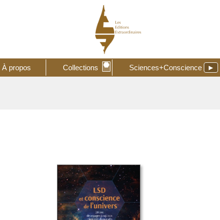
⬣
À propos
Collections
Sciences+Conscience
►